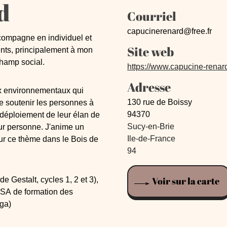
d
Courriel
capucinerenard@free.fr
compagne en individuel et
Site web
ents, principalement à mon
champ social.
https://www.capucine-renard
Adresse
x environnementaux qui
130 rue de Boissy
de soutenir les personnes à
94370
edéploiement de leur élan de
Sucy-en-Brie
eur personne. J'anime un
Ile-de-France
sur ce thème dans le Bois de
94
Voir sur la carte
 Gestalt, cycles 1, 2 et 3),
SA de formation des
ga)