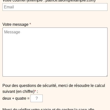
Votre courriel (
exemple : patrice.talon@example.com)
*
Votre message
*
Pour des questions de sécurité, merci de résoudre le calcul
suivant (en chiffre)
*
:
deux + quatre =
Merci de vérifier votre saisie et de cocher la case afin