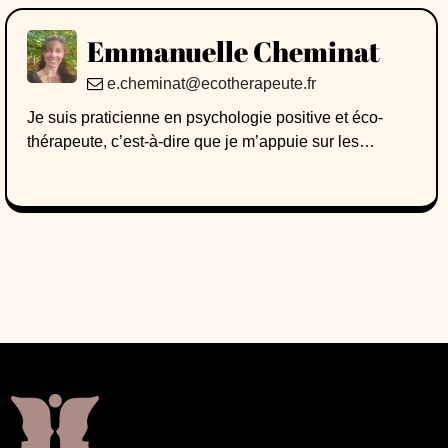
Emmanuelle Cheminat
e.cheminat@ecotherapeute.fr
Je suis praticienne en psychologie positive et éco-
thérapeute, c’est-à-dire que je m’appuie sur les
bienfaits des pratiques en nature pour améliorer le
bien-être. Formée à la fois en psychologie clinique et
en gestion de l’environnement, l’écopsychologie est
apparue comme une évidence dans mon parcours.
Ainsi mon travail s’inscrit dans le champ de la santé-
environnement : je sensibilise aux effets délétères des
environnements dégradés sur la santé physique et
mentale, et je fais expérimenter les effets bénéfiques
des environnements sains et naturels sur la santé. Je
suis spécialisée dans l’accompagnement des
émotions liées à la conscience des enjeux
environnementaux, en particulier auprès des