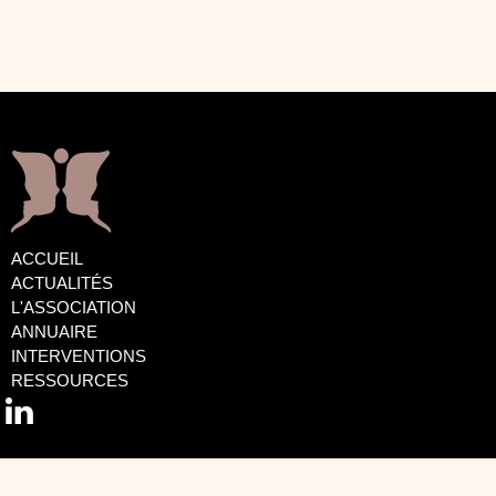
Je propose deux approches qui peuvent être
complémentaires : la thérapie humaniste existentielle
et l'hypnose. Je suis adhérente au syndicat SNPPsy
(Syndicat National des Praticiens en Psychothérapie
relationnelle et psychanalyse) et membre du groupe
d’intervision : « Bouleversements du monde :
apparition d’une nouvelle clinique ? » depuis 2023.Je
suis également formée à l'animation de Fresques :
Fresque de l’éco-anxiété par GINKO 21, Fresque des
frontières planétaires, F. des nouveaux récits, F. des
ACCUEIL
écrans, F. du numérique, F. du climat
ACTUALITÉS
L'ASSOCIATION
ANNUAIRE
INTERVENTIONS
RESSOURCES

Mentions légales