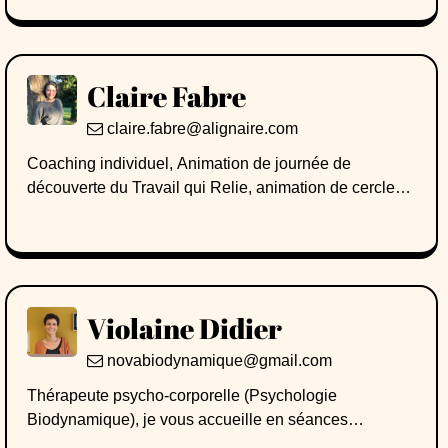
les éco-émotions. En parallèle de consultations
individuelles, j'anime des ateliers, conférences et
formations.
Claire Fabre
claire.fabre@alignaire.com
Coaching individuel, Animation de journée de
découverte du Travail qui Relie, animation de cercles
de paroles mensuels sur les éco-émotions, animatrice
et formatrice pour l'atelier de la Fresque des Nouveaux
Récits, conférence de sensiblisation sur l'éco-anxiété
Violaine Didier
novabiodynamique@gmail.com
Thérapeute psycho-corporelle (Psychologie
Biodynamique), je vous accueille en séances
individuelles et j'organise également