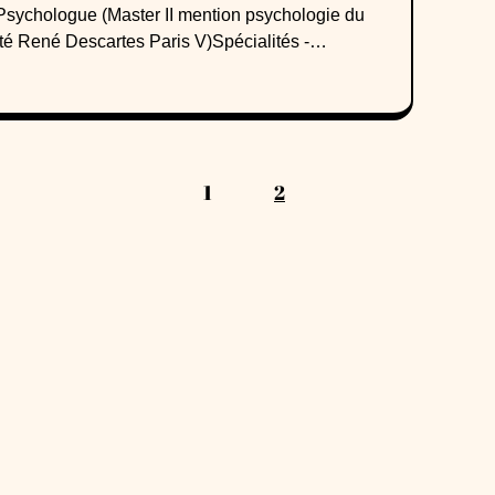
..)Psychologue (Master II mention psychologie du
sité René Descartes Paris V)Spécialités -
out- Crise existentielle / sens au travail- Eco-
ents en lien avec les enjeux
 Thérapie existentielle (Pilgrim - Angers 49)-
 (Pilgrim - Angers 49)- Auto-hypnose et
 - Rennes 35)
1
2
IL
ACTUALITÉS
L'ASSOCIATION
ANNUAIRE
INTERVENTIO