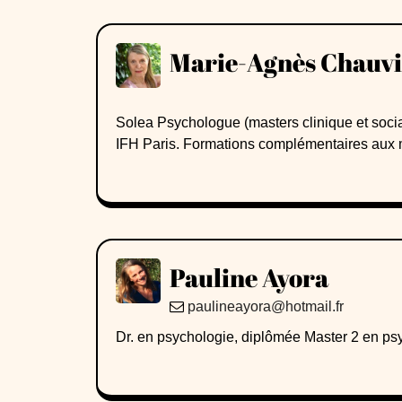
Marie-Agnès Chauv
Solea Psychologue (masters clinique et sociale) université Paris X. Hypnothérapeute médicale
IFH Paris. Formations complémentaires aux 
Intérieur)Formatrice, superviseuse, auteure e
Pauline Ayora
paulineayora@hotmail.fr
Dr. en psychologie, diplômée Master 2 en ps