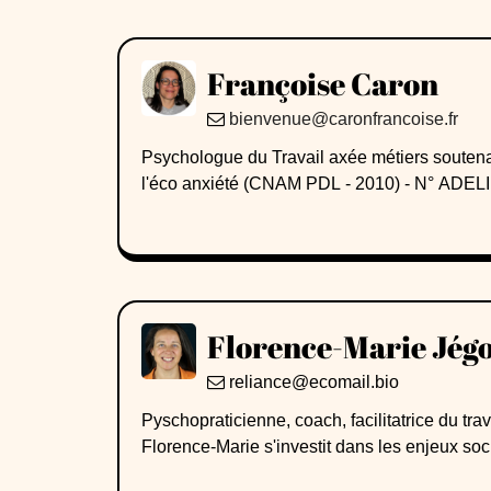
Françoise Caron
bienvenue@caronfrancoise.fr
Psychologue du Travail axée métiers soutena
l'éco anxiété (CNAM PDL - 2010) - N° ADELI
espaces de paroles collectifs, des rdv individ
accompagner les publics vers des métiers don
de Compétences axés métiers soutenables / mét
finançables par le CPF)* Animation de la Fre
du Shift Project et créée par SNC* Animation 
Florence-Marie Jég
professionnels des secteurs de la Transition 
sphère professionnelle (accompagnement burn 
reliance@ecomail.bio
associations : RAFUE + the Shifters + Lab 
Pyschopraticienne, coach, facilitatrice du trav
Florence-Marie s'investit dans les enjeux soc
Marie a été formée en 2020 comme facilitatric