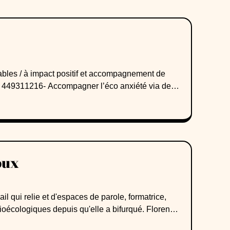
bles / à impact positif et accompagnement de
 449311216- Accompagner l’éco anxiété via des
uels et des exposés / conférences.- Orienter et
t la planète aura besoin à horizon 2050 : * Bilans
iers à impact positif (certification Qualiopi et
sque de l’Emploi Durable, basée sur les travaux
d’ateliers sur les métiers et les débouchés
oux
Ecologique- Consultations psy en lien avec la
out, souffrance au travail...)Membre active de 4
Green Guidance + SNC.
ail qui relie et d'espaces de parole, formatrice,
ioécologiques depuis qu'elle a bifurqué. Florence-
e du travail qui relie: c'est un processus pensé