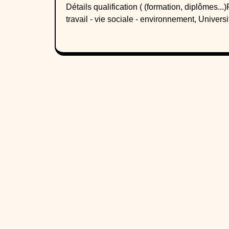
Détails qualification ( (formation, diplômes.
travail - vie sociale - environnement, Univer
Souffrance et épuisement professionnel / Burn-
anxiété / souffrance - émotions - questionnem
environnementauxFormations complémentaires-
Accompagner la personne Hautement Sensible
prévention du Burn-out (Institut Emergences
ACCUE