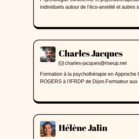
individuels autour de l'éco-anxiété et autre
APO, www.psy-apo.fr).Depuis 2017 j’accompa
de la santé (maladies graves/chroniques, sout
des séances de psychothérapie en parc et en fo
prise en charge du burn out parental)
psychothérapie. J’ai crée ce site pour présen
écopsychothérapie : www.ecopsychotherapie.f
de la psychothérapie au contact avec la natur
mon cabinet de Champs-sur-Marne : 46 rue 
Charles Jacques
charles-jacques@riseup.net
Formation à la psychothérapie en Approche C
ROGERS à l'IFRDP de Dijon.Formateur aux 
Hélène Jalin